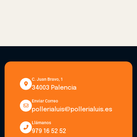
C. Juan Bravo, 1
34003 Palencia
Enviar Correo
pollerialuis@pollerialuis.es
Llámanos
979 16 52 52