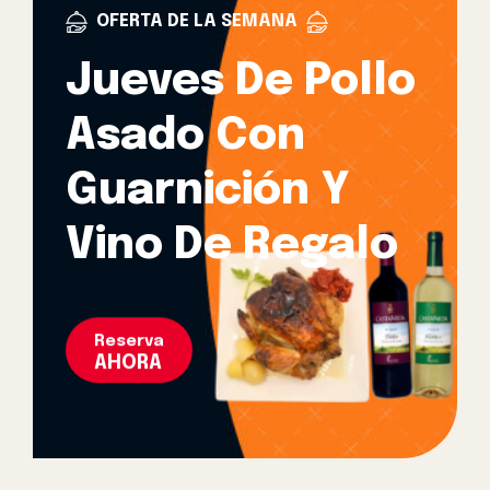
OFERTA DE LA SEMANA
Jueves De Pollo
Asado Con
Guarnición Y
Vino De Regalo
Reserva
AHORA